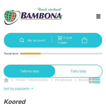
0 EUR
My account
0 toodet
Tasuta tarne
Tallinna ladu
Tartu ladu
TEISED TOIDUKAUBAD
Piimatooted
Koored
Sort by popularity
Koored