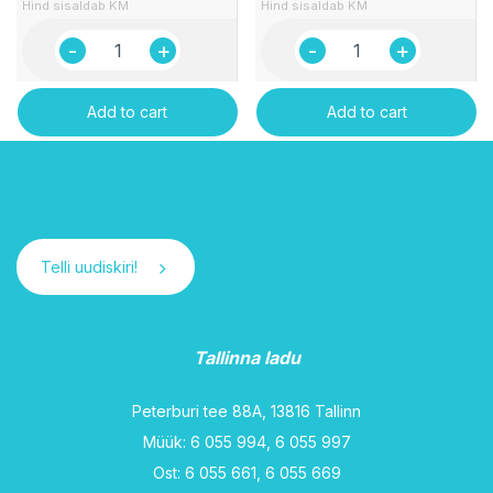
Hind sisaldab KM
Hind sisaldab KM
Vahukoor
Hapukoor
35%
20%
"Alma"
"Alma"
Add to cart
Add to cart
1l
5kg
Valio
ämbris
quantity
Valio
quantity
Telli uudiskiri!
Tallinna ladu
Peterburi tee 88A, 13816 Tallinn
Müük: 6 055 994, 6 055 997
Ost: 6 055 661, 6 055 669