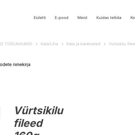
Esileht
E-pood
Meist
Kuidas tellida
Ko
ED TOIDUKAUBAD
Kala/Liha
Kala ja kalatooted
Vürtsikilu file
odete nimekirja
Vürtsikilu
fileed