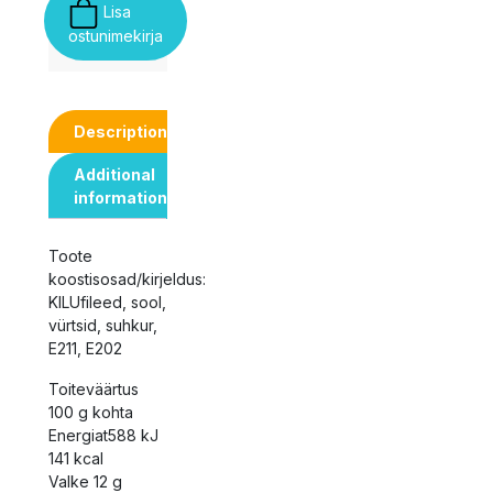
Lisa
ostunimekirja
Description
Additional
information
Toote
koostisosad/kirjeldus:
KILUfileed, sool,
vürtsid, suhkur,
E211, E202
Toiteväärtus
100 g kohta
Energiat588 kJ
141 kcal
Valke 12 g