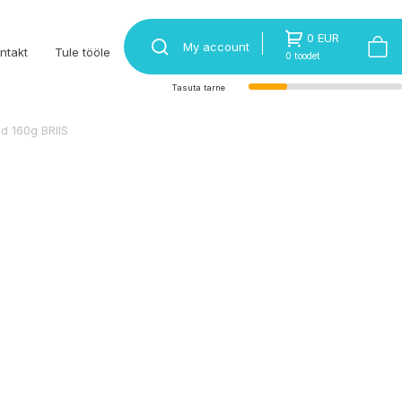
0 EUR
My account
ntakt
Tule tööle
0 toodet
Tasuta tarne
ed 160g BRIIS