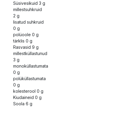
Süsivesikuid 3 g
millestsuhkruid
2 g
lisatud suhkruid
0 g
polüoole 0 g
tärklis 0 g
Rasvasid 9 g
millestküllastunud
3 g
monoküllastumata
0 g
polüküllastumata
0 g
kolesterool 0 g
Kiudaineid 0 g
Soola 6 g