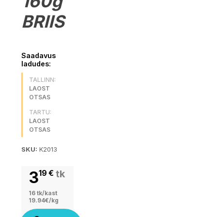
160g
BRIIS
Saadavus
ladudes:
TALLINN:
LAOST
OTSAS
TARTU:
LAOST
OTSAS
SKU:
K2013
3
19
€
tk
16 tk/kast
19.94€/kg