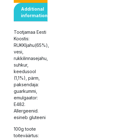
Additional
information
Tootjamaa Eesti
Koostis:
RUKKIjahu(65%),
vesi,
rukkilinnasejahu,
suhkur,
keedusool
(1,1%), pärm,
paksendaja:
guarkummi,
emulgaator:
E482.
Allergeenid.
esineb gluteeni
100g toote
toiteväärtus: