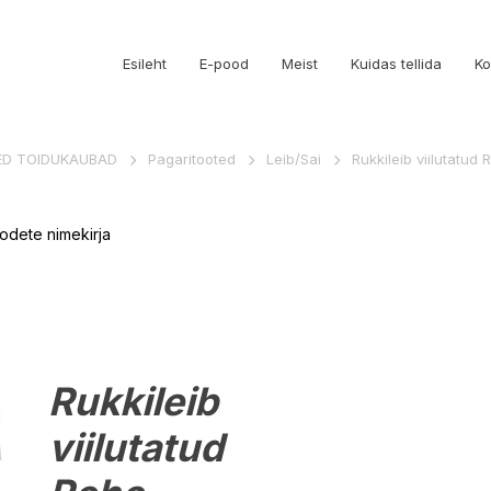
Esileht
E-pood
Meist
Kuidas tellida
Ko
ED TOIDUKAUBAD
Pagaritooted
Leib/Sai
Rukkileib viilutatu
odete nimekirja
Rukkileib
viilutatud