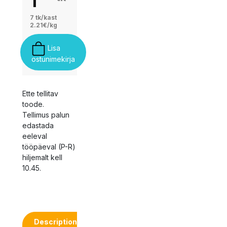
1
7 tk/kast
2.21€/kg
Lisa
ostunimekirja
Ette tellitav
toode.
Tellimus palun
edastada
eeleval
tööpäeval (P-R)
hiljemalt kell
10.45.
Description