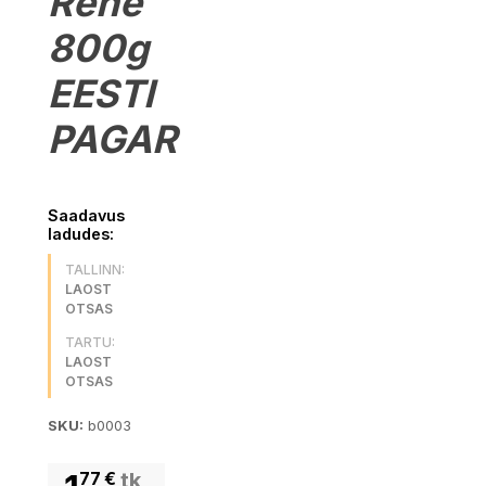
Rehe
800g
EESTI
PAGAR
Saadavus
ladudes:
TALLINN:
LAOST
OTSAS
TARTU:
LAOST
OTSAS
SKU:
b0003
77
€
tk