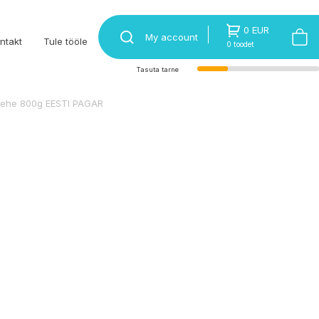
0 EUR
My account
ntakt
Tule tööle
0 toodet
Tasuta tarne
d Rehe 800g EESTI PAGAR