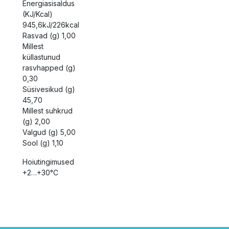
Energiasisaldus
(KJ/Kcal)
945,6kJ/226kcal
Rasvad (g) 1,00
Millest
küllastunud
rasvhapped (g)
0,30
Süsivesikud (g)
45,70
Millest suhkrud
(g) 2,00
Valgud (g) 5,00
Sool (g) 1,10
Hoiutingimused
+2…+30°C