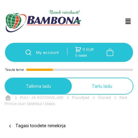
0 EUR
My account
0 toodet
Tasuta tarne
Tallinna ladu
Tartu ladu
PUU- JA KÖÖGIVILJAD
Puuviljad
Õunad
Red
Prince õun taldrikul I klass
Tagasi toodete nimekirja