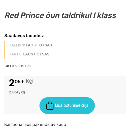
Red Prince õun taldrikul I klass
Saadavus ladudes:
TALLINN:
LAOST OTSAS
TARTU:
LAOST OTSAS
SKU:
2535T73
2
kg
05
€
2.05€/kg
Lisa ostunimekirja
Bambona laos pakendatav kaup