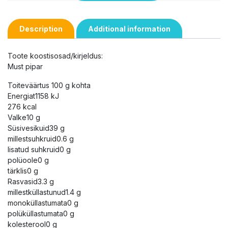
Description
Additional information
Toote koostisosad/kirjeldus:
Must pipar
Toiteväärtus 100 g kohta
Energiat1158 kJ
276 kcal
Valke10 g
Süsivesikuid39 g
millestsuhkruid0.6 g
lisatud suhkruid0 g
polüoole0 g
tärklis0 g
Rasvasid3.3 g
millestküllastunud1.4 g
monoküllastumata0 g
polüküllastumata0 g
kolesterool0 g