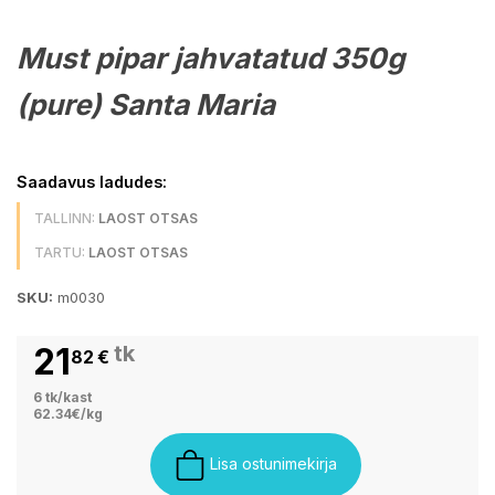
Must pipar jahvatatud 350g
(pure) Santa Maria
Saadavus ladudes:
TALLINN:
LAOST OTSAS
TARTU:
LAOST OTSAS
SKU:
m0030
21
tk
82
€
6 tk/kast
62.34€/kg
Lisa ostunimekirja