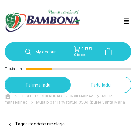
0 EUR
My account
0 toodet
Tasuta tarne
Tallinna ladu
Tartu ladu
TEISED TOIDUKAUBAD
Maitseained
Muud
maitseained
Must pipar jahvatatud 350g (pure) Santa Maria
Tagasi toodete nimekirja