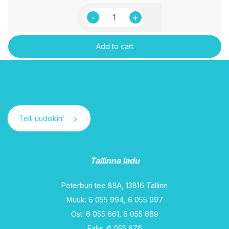
Kohvikoor
10%
"Alma"
Add to cart
200ml
VALIO
quantity
Telli uudiskiri!
Tallinna ladu
Peterburi tee 88A, 13816 Tallinn
Müük: 6 055 994, 6 055 997
Ost: 6 055 661, 6 055 669
Faks: 6 055 676