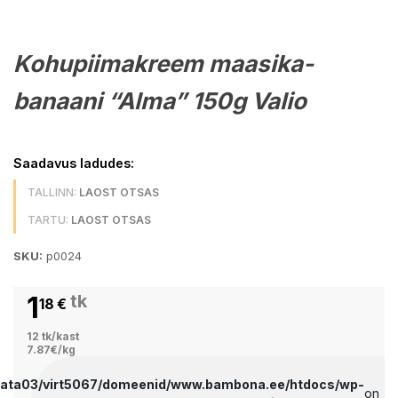
Kohupiimakreem maasika-
banaani “Alma” 150g Valio
Saadavus ladudes:
TALLINN:
LAOST OTSAS
TARTU:
LAOST OTSAS
SKU:
p0024
1
tk
18
€
12 tk/kast
7.87€/kg
data03/virt5067/domeenid/www.bambona.ee/htdocs/wp-
on