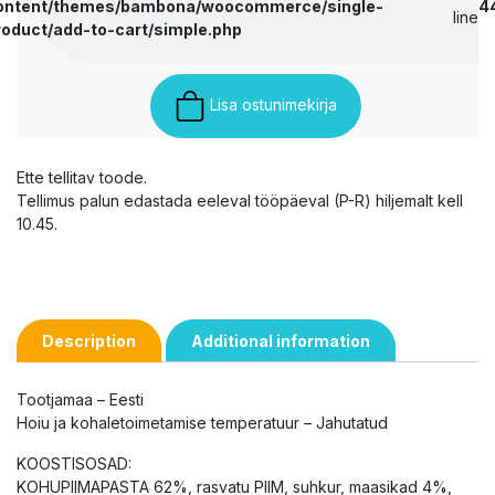
ontent/themes/bambona/woocommerce/single-
4
line
roduct/add-to-cart/simple.php
Lisa ostunimekirja
Ette tellitav toode.
Tellimus palun edastada eeleval tööpäeval (P-R) hiljemalt kell
10.45.
Description
Additional information
Tootjamaa – Eesti
Hoiu ja kohaletoimetamise temperatuur – Jahutatud
KOOSTISOSAD:
KOHUPIIMAPASTA 62%, rasvatu PIIM, suhkur, maasikad 4%,