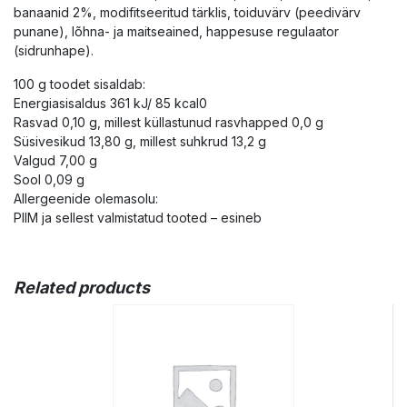
banaanid 2%, modifitseeritud tärklis, toiduvärv (peedivärv
punane), lõhna- ja maitseained, happesuse regulaator
(sidrunhape).
100 g toodet sisaldab:
Energiasisaldus 361 kJ/ 85 kcal0
Rasvad 0,10 g, millest küllastunud rasvhapped 0,0 g
Süsivesikud 13,80 g, millest suhkrud 13,2 g
Valgud 7,00 g
Sool 0,09 g
Allergeenide olemasolu:
PIIM ja sellest valmistatud tooted – esineb
Related products