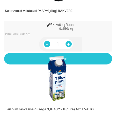
Suitsuvorst viilutatud (MAP~1,8kg) RAKVERE
9
85
kg
5 kg/kast
€
9.85€/kg
Hind sisaldab KM
Suitsuvorst
viilutatud
(MAP~1,8kg)
Add to cart
RAKVERE
quantity
Täispiim rasvasisaldusega 3,8-4,2% 1l (pure) Alma VALIO