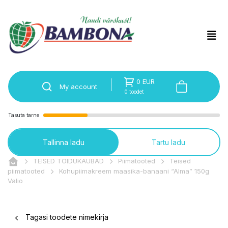
0 EUR
My account
0 toodet
Tasuta tarne
Tallinna ladu
Tartu ladu
TEISED TOIDUKAUBAD
Piimatooted
Teised
piimatooted
Kohupiimakreem maasika-banaani “Alma” 150g
Valio
Tagasi toodete nimekirja