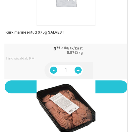
Kurk marineeritud 675g SALVEST
3
76
tk
8 tk/kast
€
5.57€/kg
Hind sisaldab KM
Kurk
marineeritud
675g
Add to cart
SALVEST
quantity