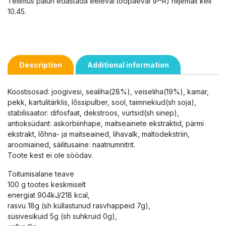
Tellimus palun edastada eeleval tööpäeval (P-R) hiljemalt kell
10.45.
Description
Additional information
Koostisosad: joogivesi, sealiha(28%), veiseliha(19%), kamar,
pekk, kartulitärklis, lõssipulber, sool, taimnekiud(sh soja),
stabilisaator: difosfaat, dekstroos, vürtsid(sh sinep),
antioksüdant: askorbiinhape, maitseainete ekstraktid, pärmi
ekstrakt, lõhna- ja maitseained, lihavalk, maltodekstriin,
aroomiained, säilitusaine: naatriumnitrit.
Toote kest ei ole söödav.
Toitumisalane teave
100 g tootes keskmiselt
energiat 904kJ/218 kcal,
rasvu 18g (sh küllastunud rasvhappeid 7g),
süsivesikuid 5g (sh suhkruid 0g),