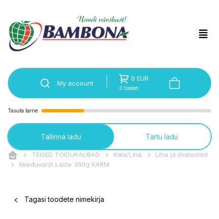
0 EUR
My account
0 toodet
Tasuta tarne
Tallinna ladu
Tartu ladu
TEISED TOIDUKAUBAD
Kala/Liha
Liha ja lihatooted
Keeduvorst Laste 300g KARNI
Tagasi toodete nimekirja