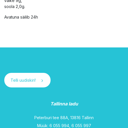
valke 9g,
soola 2,0g.
Avatuna säilib 24h
Telli uudiskiri!
Tallinna ladu
Peterburi tee 88A, 13816 Tallinn
Müük: 6 055 994, 6 055 997